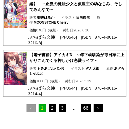
編】 ～正義の魔法少女と救世主の幼なじみ、そし
てみんなで～
著者
御導はるか
イラスト
日向奈尾
原
作
MOONSTONE Cherry
価格870円（税別） 発行日2026.6.26
ぷちぱら文庫
[PP0546] [ISBN : 978-4-8015-
3216-8]
【電子書籍】アイカギ3 ～年下幼馴染が毎日家に上
がりこんでくる押しかけ恋愛ライフ～
著者
もみあげルパンR
イラスト
ぎん太郎
原作
あざら
しそふと
価格1000円（税別） 発行日2026.5.29
ぷちぱら文庫
[PP0544] [ISBN : 978-4-8015-
3214-4]
＜
1
2
3
…
66
＞