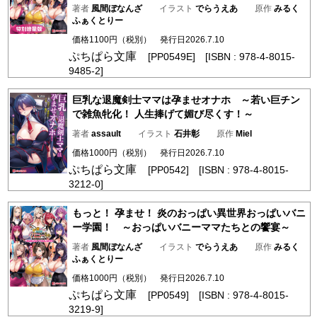
著者
風間ぼなんざ
イラスト
でらうえあ
原作
みるく
ふぁくとりー
価格1100円（税別） 発行日2026.7.10
ぷちぱら文庫
[PP0549E] [ISBN : 978-4-8015-
9485-2]
巨乳な退魔剣士ママは孕ませオナホ ～若い巨チン
で雑魚牝化！ 人生捧げて媚び尽くす！～
著者
assault
イラスト
石井彰
原作
Miel
価格1000円（税別） 発行日2026.7.10
ぷちぱら文庫
[PP0542] [ISBN : 978-4-8015-
3212-0]
もっと！ 孕ませ！ 炎のおっぱい異世界おっぱいバニ
ー学園！ ～おっぱいバニーママたちとの饗宴～
著者
風間ぼなんざ
イラスト
でらうえあ
原作
みるく
ふぁくとりー
価格1000円（税別） 発行日2026.7.10
ぷちぱら文庫
[PP0549] [ISBN : 978-4-8015-
3219-9]