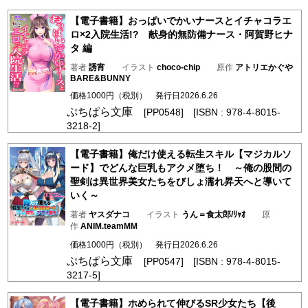
【電子書籍】おっぱいでかいナースとイチャコラエ
ロ×2入院生活!? 献身的無防備ナース・阿賀野ヒナ
タ 編
著者
誘宵
イラスト
choco-chip
原作
アトリエかぐや
BARE&BUNNY
価格1000円（税別） 発行日2026.6.26
ぷちぱら文庫
[PP0548] [ISBN : 978-4-8015-
3218-2]
【電子書籍】俺だけ使える転生スキル【マジカルソ
ード】でどんな巨乳もアクメ堕ち！ ～俺の股間の
聖剣は異世界美女たちをびしょ濡れ昇天へと導いて
いく～
著者
ヤスダナコ
イラスト
うん＝食太郎/ﾘｬｵ
原
作
ANIM.teamMM
価格1000円（税別） 発行日2026.6.26
ぷちぱら文庫
[PP0547] [ISBN : 978-4-8015-
3217-5]
【電子書籍】ホめられて伸びるSR少女たち【後