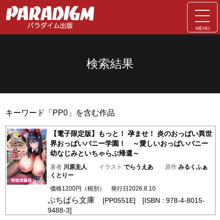
MENU
検索結果
キーワード「PP0」を含む作品
【電子限定版】もっと！ 孕ませ！ 炎のおっぱい異世
界おっぱいバニー学園！ ～愛しいおっぱいバニー
幼なじみといちゃらぶ帰還～
著者
川原圭人
イラスト
でらうえあ
原作
みるくふぁ
くとりー
価格1200円（税別） 発行日2026.8.10
ぷちぱら文庫
[PP0551E] [ISBN : 978-4-8015-
9488-3]