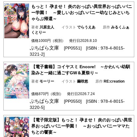
もっと！ 孕ませ！ 炎のおっぱい異世界おっぱいバニ
ー学園！ ～愛しいおっぱいバニー幼なじみといち
ゃらぶ帰還～
著者
川原圭人
イラスト
でらうえあ
原作
みるくふぁ
くとりー
価格1000円（税別） 発行日2026.8.10
ぷちぱら文庫
[PP0551] [ISBN : 978-4-8015-
3221-2]
【電子書籍】コイヤスミ Encore! ～かわいい幼馴
染みと一緒に過ごすGW＆夏祭り～
著者
モーリー
イラスト
繭咲悠
原作
RE:creation
価格870円（税別） 発行日2026.7.24
ぷちぱら文庫
[PP0550] [ISBN : 978-4-8015-
3220-5]
【電子限定版】もっと！ 孕ませ！ 炎のおっぱい異世
界おっぱいバニー学園！ ～おっぱいバニーママた
ちとの饗宴～