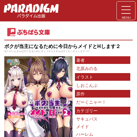
MENU
ボクが当主になるために今日からメイドとHします２
ぼくがいんきゅばすになるためにきょうからさきゅばすとれっすんしますつー
著者
北原みのる
イラスト
しおこんぶ
原作
だーくニャー！
カテゴリー
サキュバス
メイド
ハーレム