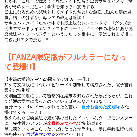
しかも、これまで仕えてくれたメイドたちが全員サキュバスで、母
親がその女王だという事実を知らされ驚愕する。
当主になるための試験としてメイドたちとHな勉強に励んだ湊は見
事合格…のはずが、母レアの裁定は追試！
サキュバスメイドたちの中でも最上級なレジェンドで、Hグッズ開
発者でマッドサイエンティストのラーナ、メイド長の地位にあり悦
楽魔法マスターのフランというふたりを相手に、湊はこれまで培っ
てきたHテクで挑む…!!
【FANZA限定版がフルカラーになっ
て登場!!】
【本編の挿絵がFANZA限定でフルカラー化！
加えて文庫版にはないエピソードを加筆して構成された、電子書籍
限定の特別版！
次期当主問題について衝撃的な結末を知らされた湊だったが、これ
で普通の学生に戻ったのかといえばそんなことはなく…。
自分そっくりのドールを作ったと言い、
自分も含めた変則3p
を仕
掛けてくるラーナ！
教えられた召喚魔法で湊が喚び出したドスケベなタコ型モンスター
に、先生役のフランが
全身絡みつかれて
快楽に喘ぐ！
単に湊といちゃこらしたいだけだった母ラナは、湊に年齢退行の魔
法を使って
バブみマシマシ
の甘やかしH！