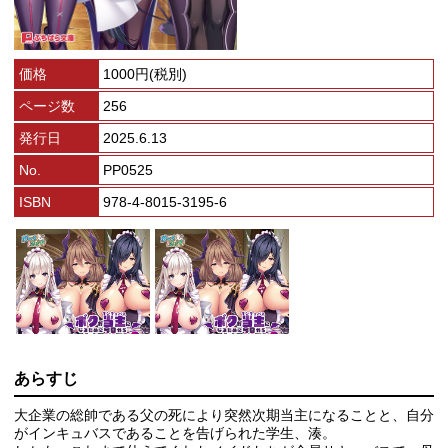
価格
1000円(税別)
ページ数
256
発行日
2025.6.13
No.
PP0525
ISBN
978-4-8015-3195-6
あらすじ
大企業の総帥である父の死により突然次期当主になることと、自分
がインキュバスであることを告げられた学生、湊。