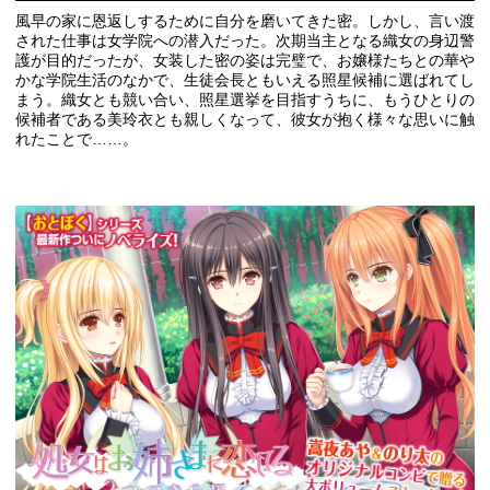
風早の家に恩返しするために自分を磨いてきた密。しかし、言い渡
された仕事は女学院への潜入だった。次期当主となる織女の身辺警
護が目的だったが、女装した密の姿は完璧で、お嬢様たちとの華や
かな学院生活のなかで、生徒会長ともいえる照星候補に選ばれてし
まう。織女とも競い合い、照星選挙を目指すうちに、もうひとりの
候補者である美玲衣とも親しくなって、彼女が抱く様々な思いに触
れたことで……。