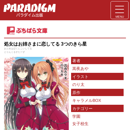
MENU
処女はお姉さまに恋してる 3つのきら星
おとめはぼくにこいしてる
とりんくるすたーず
著者
嵩夜あや
イラスト
のり太
原作
キャラメルBOX
カテゴリー
学園
女子校生