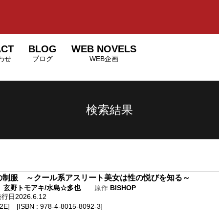
ACT
BLOG
WEB NOVELS
わせ
ブログ
WEB企画
検索結果
の制服 ～クール系アスリート美女は性の悦びを知る～
ト
玄野トモアキ/水島☆多也
原作
BISHOP
日2026.6.12
E] [ISBN : 978-4-8015-8092-3]