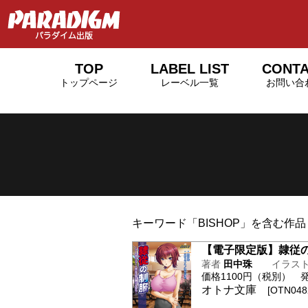
TOP
LABEL LIST
CONT
トップページ
レーベル一覧
お問い合
キーワード「BISHOP」を含む作品
【電子限定版】隷従
著者
田中珠
イラス
価格1100円（税別） 発行
オトナ文庫
[OTN0482