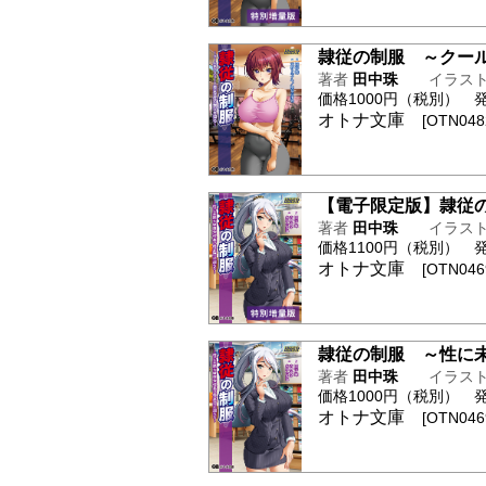
隷従の制服 ～クー
著者
田中珠
イラス
価格1000円（税別） 発行
オトナ文庫
[OTN0482
【電子限定版】隷従
著者
田中珠
イラス
価格1100円（税別） 発行
オトナ文庫
[OTN0469
隷従の制服 ～性に
著者
田中珠
イラス
価格1000円（税別） 発行
オトナ文庫
[OTN0469