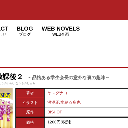
ACT
BLOG
WEB NOVELS
わせ
ブログ
WEB企画
放課後２
～品格ある学生会長の意外な裏の趣味～
ょうのいがいなうらのしゅみ
ヤスダナコ
著者
深泥正/水島☆多也
イラスト
原作
BISHOP
1200円(税別)
価格