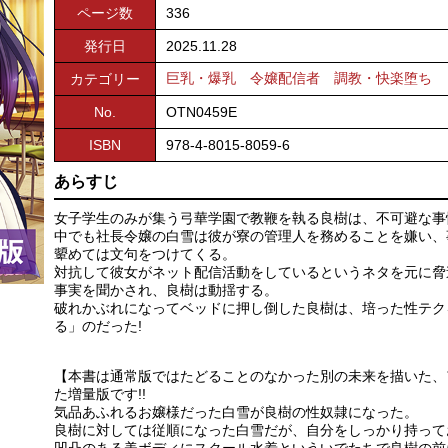
ページ数
336
発行日
2025.11.28
巨乳・爆乳
令嬢配信者
調教・快楽堕ち
カテゴリー
No.
OTN0459E
ISBN
978-4-8015-8059-6
あらすじ
女子学生のみが集う弓華学園で教鞭を執る良樹は、不可避な事
中でも社長令嬢の白雪は彼が寮の管理人を務めることを嫌い、
顰めては文句をつけてくる。
対抗して彼女がネット配信活動をしているというネタを元に脅
事実を聞かされ、良樹は動揺する。
破れかぶれになってベッドに押し倒した良樹は、培った性テク
る」のだった!
【本書は通常版ではたどることのなかった別の未来を描いた、
た増量版です!!
気品あふれるお嬢様だった白雪が良樹の性奴隷になった。
良樹に対しては従順になった白雪だが、自分をしっかり持って