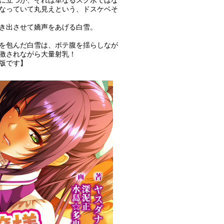
に立つが、それは単なるスク水ではな
なっていて丸見えという、ドスケベそ
き出させて嬌声をあげる白雪。
を包んだ白雪は、ボテ腹を揺らしなが
激されながら大量射乳！
版です】