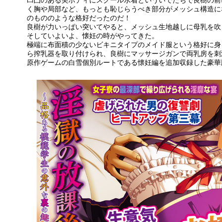
凹凸のある美ボディにスクール水着といういでたちで良樹の前
く胸や局部など、もっとも恥じらうべき部分がメッシュ構造に
のもののような格好だったのだ！
良樹が力いっぱい突いてやると、メッシュ生地越しに母乳を吹
そしていよいよ、懐妊の時がやってきた。
極端に布面積の少ないビキニタイプのメイド服という格好に身
ら搾乳器を取り付けられ、良樹にマッサージガンで両乳房を刺
原作ゲームの白雪個別ルートである懐妊編を追加収録した豪華