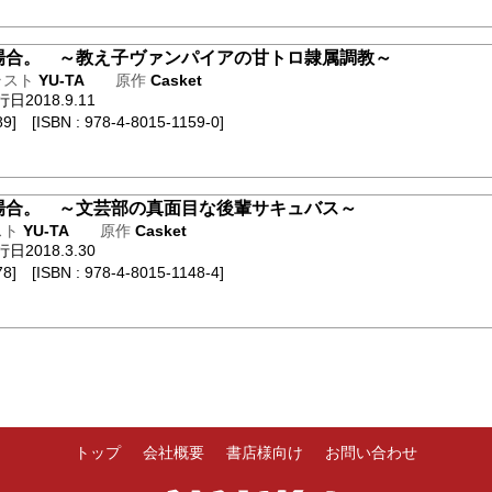
場合。 ～教え子ヴァンパイアの甘トロ隷属調教～
ラスト
YU-TA
原作
Casket
2018.9.11
9] [ISBN : 978-4-8015-1159-0]
場合。 ～文芸部の真面目な後輩サキュバス～
スト
YU-TA
原作
Casket
2018.3.30
8] [ISBN : 978-4-8015-1148-4]
トップ
会社概要
書店様向け
お問い合わせ