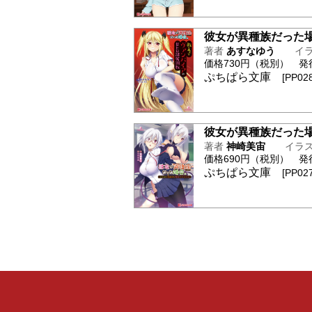
彼女が異種族だった
著者
あすなゆう
イ
価格730円（税別） 発行日
ぷちぱら文庫
[PP028
彼女が異種族だった
著者
神崎美宙
イラ
価格690円（税別） 発行日
ぷちぱら文庫
[PP027