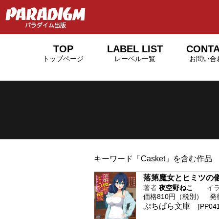
TOP
LABEL LIST
CONT
トップページ
レーベル一覧
お問い合
キーワード「Casket」を含む作品
落第魔女とヒミツの
著者
夜空野ねこ
イ
価格810円（税別） 発行日
ぷちぱら文庫
[PP041