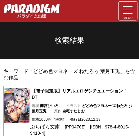
MENU
検索結果
キーワード「どどめ色マヨネーズ ねたろぅ 葉月玉兎」を含
む作品
【電子限定版】リアルエロゲシチュエーション！
DT
著者
藤宮ひいろ
イラスト
どどめ色マヨネーズ/ねたろぅ/
葉月玉兎
原作
自宅すたじお
価格1050円（税別） 発行日2023.12.13
ぷちぱら文庫
[PP0476E] [ISBN : 978-4-8015-
9410-4]