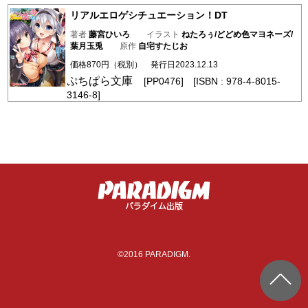
リアルエロゲシチュエーション！DT
著者
藤宮ひいろ
イラスト
ねたろぅ/どどめ色マヨネーズ/
葉月玉兎
原作
自宅すたじお
価格870円（税別） 発行日2023.12.13
ぷちぱら文庫
[PP0476] [ISBN : 978-4-8015-
3146-8]
©2016 PARADIGM.