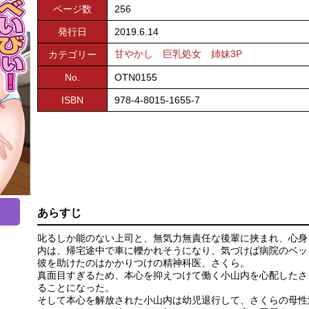
ページ数
256
発行日
2019.6.14
甘やかし
巨乳処女
姉妹3P
カテゴリー
No.
OTN0155
ISBN
978-4-8015-1655-7
あらすじ
叱るしか能のない上司と、無気力無責任な後輩に挟まれ、心身
内は、帰宅途中で車に轢かれそうになり、気づけば病院のベッ
彼を助けたのはかかりつけの精神科医、さくら。
真面目すぎるため、本心を抑えつけて働く小山内を心配したさ
ることになった。
そして本心を解放された小山内は幼児退行して、さくらの母性