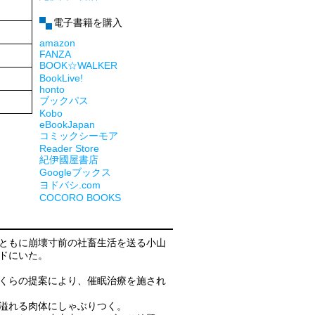
電子書籍を購入
amazon
FANZA
BOOK☆WALKER
BookLive!
honto
ブックパス
Kobo
eBookJapan
コミックシーモア
Reader Store
紀伊國屋書店
Googleブックス
ヨドバシ.com
COCORO BOOKS
ともに崩壊寸前の社畜生活を送る小山
ドにいた。
くらの提案により、催眠治療を施され
溢れる肉体にしゃぶりつく。