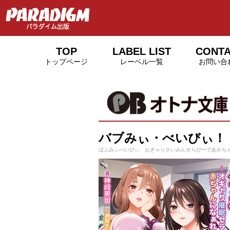
TOP
LABEL LIST
CONT
トップページ
レーベル一覧
お問い合
バブみぃ・べいびぃ！
ばぶみぃべいびぃ おぎゃりさいみんせらぴーであかち