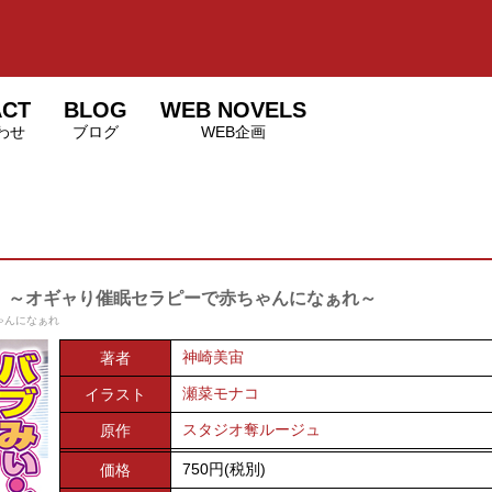
ACT
BLOG
WEB NOVELS
わせ
ブログ
WEB企画
～オギャり催眠セラピーで赤ちゃんになぁれ～
ゃんになぁれ
神崎美宙
著者
瀬菜モナコ
イラスト
スタジオ奪ルージュ
原作
750円(税別)
価格